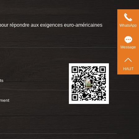
t pour répondre aux exigences euro-américaines
WhatsApp
Message
HAUT
ts
ement