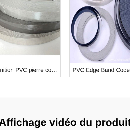
Mat finition PVC pierre couleur bordure bande
Affichage vidéo du produi