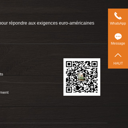
t pour répondre aux exigences euro-américaines
WhatsApp
Message
HAUT
ts
ement