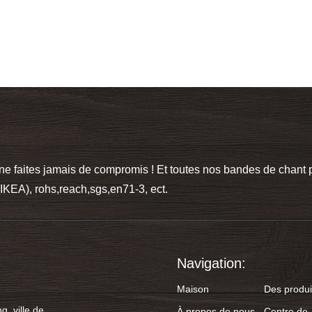
 ne faites jamais de compromis ! Et toutes nos bandes de chan
KEA), rohs,reach,sgs,en71-3, ect.
Navigation:
Maison
Des produi
g, ville de
À propos de nous
Centre de