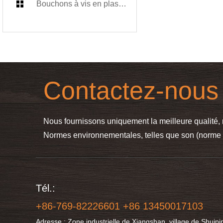
Bouchons à vis en plastique
Contactez-nous
Nous fournissons uniquement la meilleure qualité,
Normes environnementales, telles que son (norme I
Tél.:
+86-769-82226601 +86 13450017103
Adresse : Zone industrielle de Xiangshan, village de Shuipin